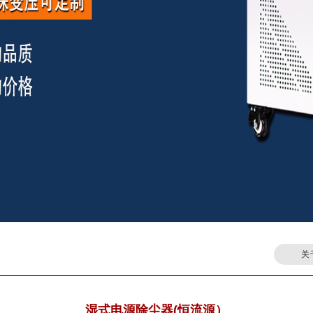
关
湿式电源除尘器(恒流源）